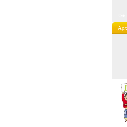
Сајт
Арх