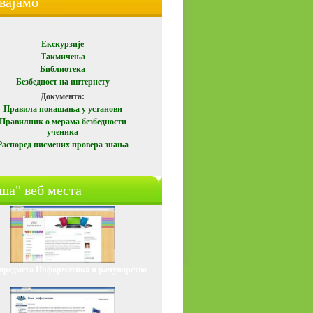
вајамо
Екскурзијe
Такмичења
Библиотека
Безбедност на интернету
Документа
:
Правила понашања у установи
Правилник о мерама безбедности
ученика
Распоред писмених провера знања
ша" веб места
 предмета
Информатика
и рачунарство