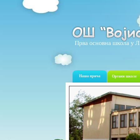
Прва основна школа у Л
Наша прича
Органи школе