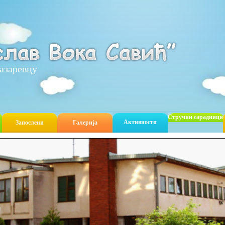
азаревцу
Стручни сарадници
Активности
Запослени
Галерија