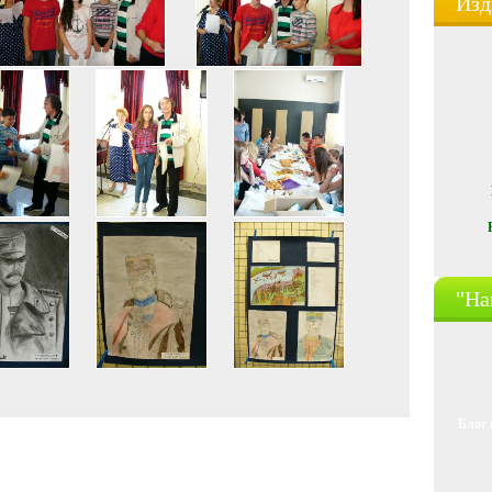
Изд
"На
Блог