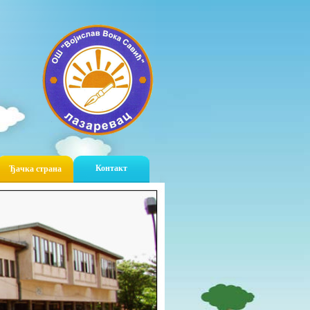
Контакт
Ђачка страна