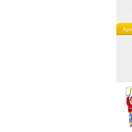
Сајт
Арх