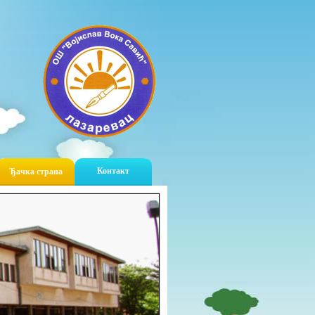
Контакт
Ђачка страна