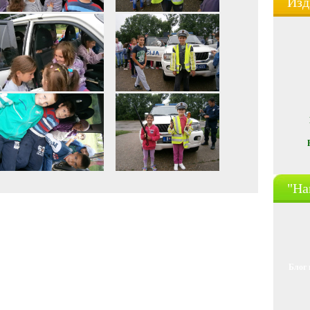
Изд
"На
Блог