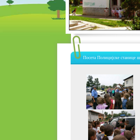
Посета Полицијске станице ш