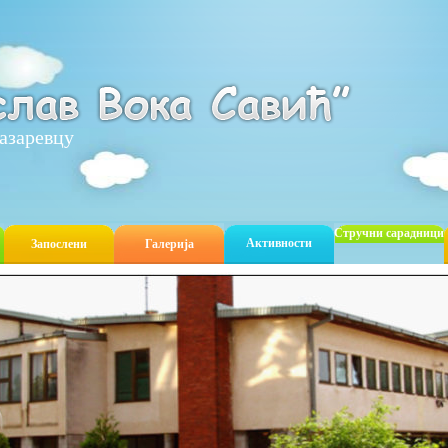
азаревцу
Стручни сарадници
Активности
Запослени
Галерија