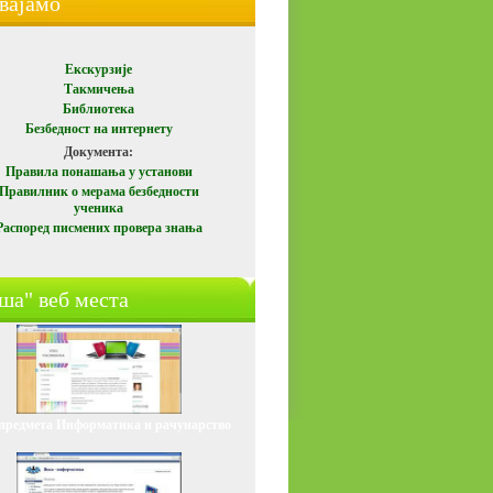
вајамо
Екскурзијe
Такмичења
Библиотека
Безбедност на интернету
Документа
:
Правила понашања у установи
Правилник о мерама безбедности
ученика
Распоред писмених провера знања
ша" веб места
 предмета
Информатика
и рачунарство