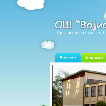
Прва основна школа у Л
Наша прича
Органи школе