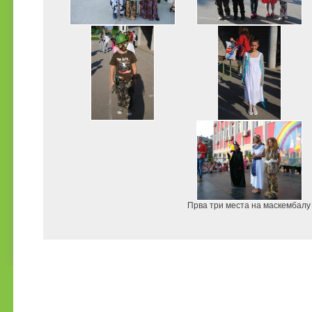
Прва три места на маскембалу