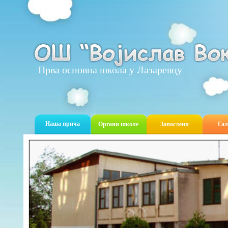
Прва основна школа у Лазаревцу
Наша прича
Органи школе
Запослени
Гал